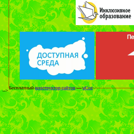
Бесплатный
конструктор сайтов
—
uCoz
-->