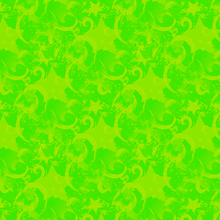
библиотекарем ф
Заломновой О.А. Ме
Всеволоду Эмильевичу
в 1874 году в Пенз
театральному режис
теоретику и практик
создателю актёрской с
«биомеханика» В.С.Ме
лет со дня рожден
Володарского, 59, в
располагается музе
театральной знаменит