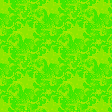
году. Среди фондов
документальных матери
афиши, сценарии и
необычного дома-т
творческом пути Мейер
преобразил театр, сд
убрав кулисы. Здесь 
этапах в жизни режиссе