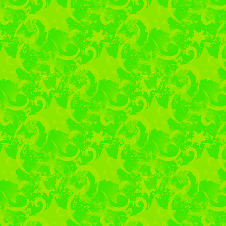
специальностей 
зав.отделением Бур
спецдисциплин четыре
Маляшова М.В., Кротк
также студенты те
специальностях про
красочных презентац
классов. Демонстраци
пособий по всем с
неподдельный интер
вопросов. Учащиеся
участие в проведении