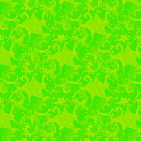
Информировани
30.01.2019г.
в ГБПОУ 
подготовки специалист
30) была организована
площадок для учащихся
№1, МОУ Лицей № 2
Пригородней с цел
специальностях, востр
С характеристикой обр