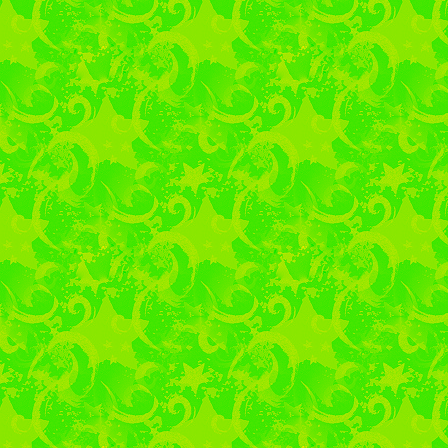
Профориент
29.01.2019г.
в Колышл
«СМТ» под руководств
Л.В. прошёл традици