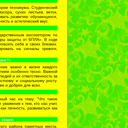
ории техникума. Студенческий
сора, сухих листьев, веток,
овать развитию обучающихся,
сть и эстетический вкус.
дарственным инспектором по
еры защиты от БПЛА». В ходе
пасить себя и своих близких.
ровать на сигналы тревоги,
ние?»
ение важно в жизни каждого
ятием особенно тесно. Важной
людей и их ответственность за
стному и социальному росту.
е и добрее для всех.
ный час на тему: "Что такое
уважение к тем, кто нас учит,
как личность, развиваться как
 акции
сего района памятных места.