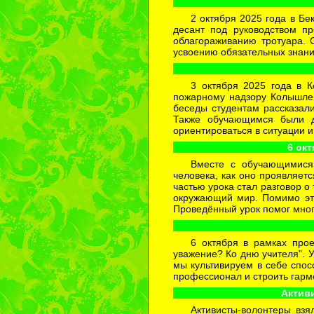
2 октября 2025 года в Б
десант под руководством пр
облагораживанию тротуара. 
усвоению обязательных знаний
3 октября 2025 года в 
пожарному надзору Колышлей
беседы студентам рассказали
Также обучающимся были да
ориентироваться в ситуации и
6 ок
Вместе с обучающимися 
человека, как оно проявляет
частью урока стал разговор о
окружающий мир. Помимо это
Проведённый урок помог мног
6 октября в рамках прое
уважение? Ко дню учителя". У
мы культивируем в себе спосо
профессионал и строить гар
Актив
Активисты-волонтеры взя