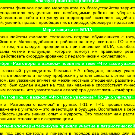
Благоустройство территории
ековском филиале прошло мероприятие по благоустройству террит
еподавателя осуществил все необходимые работы по уборке му
Совместная работа по уходу за территорией позволяет содейств
, умений, правил, приобщает их к природе, формирует нравственно
Меры защиты от БПЛА
Колышлейском филиале состоялась встреча обучающихся с госу
ского и Малосердобинского районов на тему: «сигналы ГО и м
 о том, что следует предпринять при появлении БПЛА, как обезо
ны четкие инструкции, которые помогут им правильно реаги
 действовать скоординированно с педагогическим коллективом.
тября «Разговоры о важном» посвятили теме «Что такое уваже
классный руководитель Лямзина Е.А. обсудили, почему уваж
ся в отношениях и почему профессия учителя связана с этим пон
 том, как уважение влияет на межличностные отношения, развитие 
го, был сделан акцент на том, как уважение способствует лично
им осознать, что уважительная атмосфера делает жизнь комфортне
Разговоры о важном: «Что такое уважение? Ко дню учителя»
кта "Разговоры о важном" в группах Т-11 и Т-41 прошёл класс
важение к учителю – это инвестиция в будущее. Воспитывая в себе 
бность ценить знания, опыт и мудрость. Это помогает нам расти 
моничные отношения с окружающими.
исты-волонтеры техникума приняли участие в патриотической
ли под свой контроль и привели в порядок два значимых для в