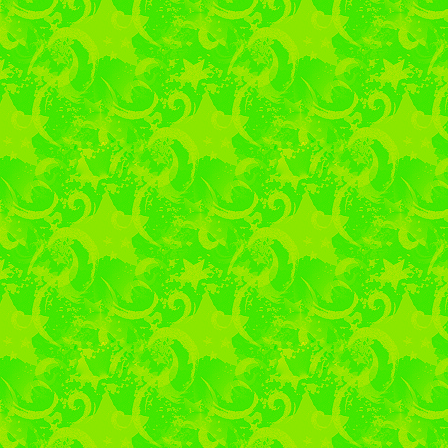
Встреча студентов 
«РО
24.11.2025 г. Цент
встреча студентов вып
23.02.7 Техническо
двигателей, систем и
направления по обу
«РОСТАГРО» Корпу
инженером ООО «Трас
А.Н. Елена Александро
производственной пр