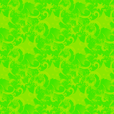
мерах поддержки моло
Николаевич — о пар
транспорта. Каждый с
для выбора подходя
трудоустройства.
День Матери в 
Последнее воскре
традиционно посвящен
праздника 28 ноябр
филиала Сердобского м
активисты "Движения 