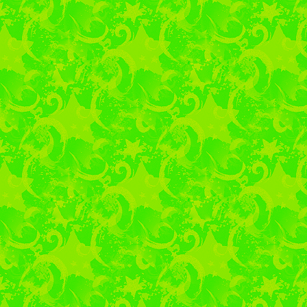
Великой Отече
несовершеннолетн
концлагерей, с прекра
Днём матери! Нина
прекрасной Беловежско
самом начале войны
маленькими сёстрами 
Германии. В конце 
советскими военными.
Алексеевна 33 года пр
вместе с коллегами