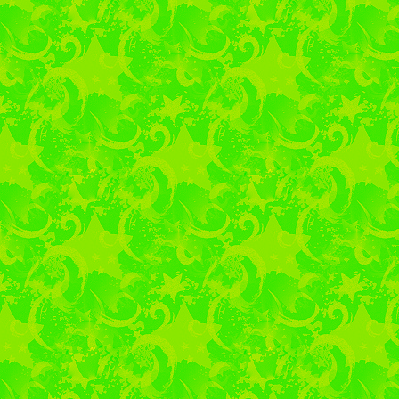
«Бековский РПК «Окт
предприятий кондите
области, образованно
выпускает сахарист
конфеты, зефир, марм
крупными дистрибьюто
всей России. Студенты
этапы техпроцесса 
предприятия Людмила 
проявили активность,
экскурсии продегустиро