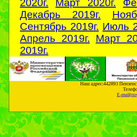
2020г.
Март 2020г.
Фе
Декабрь 2019г.
Нояб
Сентябрь 2019г.
Июль 2
Апрель 2019г.
Март 20
2019г.
Ноя
Поздравление вет
Наш адрес:442893 Пензенска
Телефо
Касаткино
E-mail(по
29 ноября активисты
Гвардии Сердобского 
поздравили Нину Алек