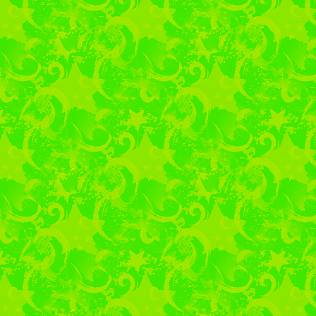
развитие нашего родно
радушно приняла студе
опытом и историей. Ст
тёплый приём, пожелали
и долгих лет жизни. #
#МГЕР #СМТ
Профориентацион
«Бековски
26.11.2025 Центр ка
многопрофильный техни
в ООО «Бековский РП
профессии 43.01.0