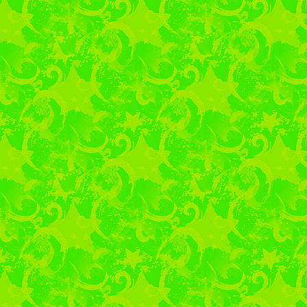
поздравительные от
женщин-преподавател
также своих мам на и
крепкого здоровья, с
#КолышлейскийФилиа
#мгер
Акция «О
В преддверии Дня М
Первых и Молодой
многопрофильного те
изготовлению поздрав